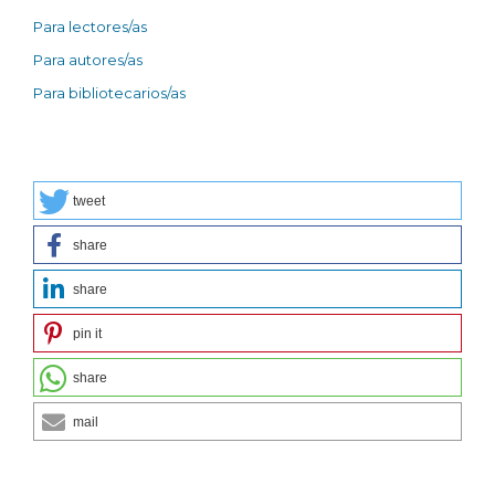
Para lectores/as
Para autores/as
Para bibliotecarios/as
tweet
share
share
pin it
share
mail