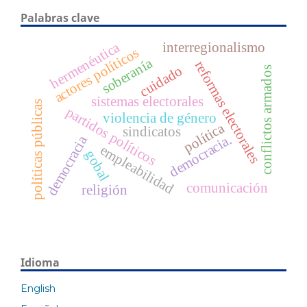
Palabras clave
hermenéutica
interregionalismo
actores políticos
soberanía
reformas electorales
cuidado
conflictos armados
sistemas electorales
políticas públicas
partidos políticos
violencia de género
política
sindicatos
democracia.
democracia
empleabilidad
gobal
comunicación
religión
Idioma
English