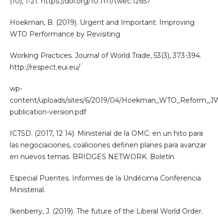
(10), 1-21. https://doi.org/10.1111/twec.12657
Hoekman, B. (2019). Urgent and Important: Improving
WTO Performance by Revisiting
Working Practices. Journal of World Trade, 53(3), 373-394.
http://respect.eui.eu/
wp-
content/uploads/sites/6/2019/04/Hoekman_WTO_Reform_J
publication-version.pdf
ICTSD. (2017, 12 14). Ministerial de la OMC: en un hito para
las negociaciones, coaliciones definen planes para avanzar
en nuevos temas. BRIDGES NETWORK. Boletín
Especial Puentes. Informes de la Undécima Conferencia
Ministerial.
Ikenberry, J. (2019). The future of the Liberal World Order.