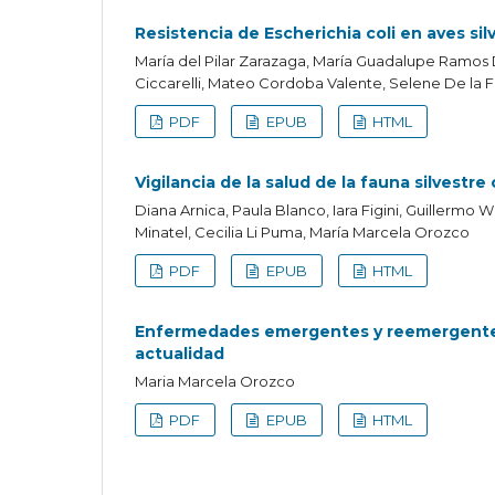
Resistencia de Escherichia coli en aves si
María del Pilar Zarazaga, María Guadalupe Ramos
Ciccarelli, Mateo Cordoba Valente, Selene De la Fue
PDF
EPUB
HTML
Vigilancia de la salud de la fauna silvest
Diana Arnica, Paula Blanco, Iara Figini, Guillermo 
Minatel, Cecilia Li Puma, María Marcela Orozco
PDF
EPUB
HTML
Enfermedades emergentes y reemergentes: 
actualidad
Maria Marcela Orozco
PDF
EPUB
HTML