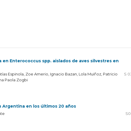
a en Enterococcus spp. aislados de aves silvestres en
tías Espinola, Zoe Amerio, Ignacio Bazan, Lola Muiñoz, Patricio
S 0
 Ana Paola Zogbi
n Argentina en los últimos 20 años
nte
S0