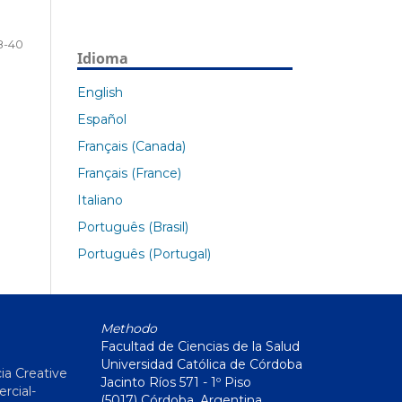
8-40
Idioma
English
Español
Français (Canada)
Français (France)
Italiano
Português (Brasil)
Português (Portugal)
Methodo
Facultad de Ciencias de la Salud
Universidad Católica de Córdoba
ia Creative
Jacinto Ríos 571 - 1º Piso
cial-
(5017) Córdoba, Argentina