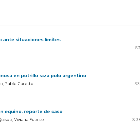
ante situaciones límites
S3
nosa en potrillo raza polo argentino
án, Pablo Garetto
S3
un equino. reporte de caso
Quispe, Viviana Fuente
S 3