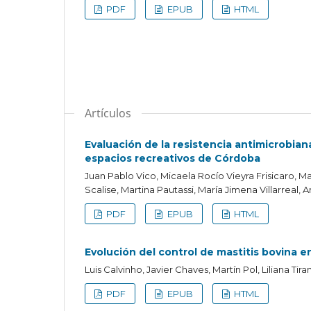
PDF
EPUB
HTML
Artículos
Evaluación de la resistencia antimicrobian
espacios recreativos de Córdoba
Juan Pablo Vico, Micaela Rocío Vieyra Frisicaro, Ma
Scalise, Martina Pautassi, María Jimena Villarreal,
PDF
EPUB
HTML
Evolución del control de mastitis bovina e
Luis Calvinho, Javier Chaves, Martín Pol, Liliana Tira
PDF
EPUB
HTML