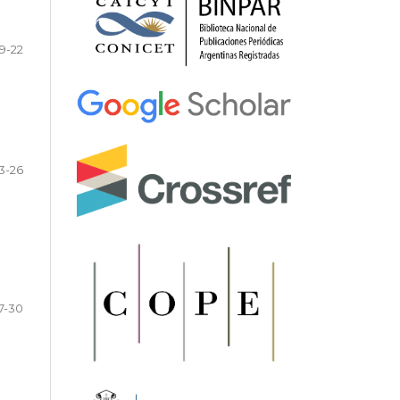
9-22
3-26
7-30