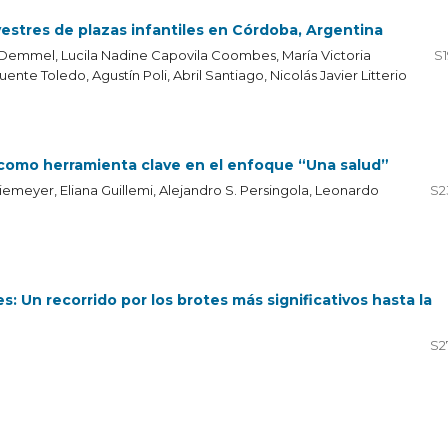
lvestres de plazas infantiles en Córdoba, Argentina
 Demmel, Lucila Nadine Capovila Coombes, María Victoria
S1
nte Toledo, Agustín Poli, Abril Santiago, Nicolás Javier Litterio
re como herramienta clave en el enfoque “Una salud”
Wiemeyer, Eliana Guillemi, Alejandro S. Persingola, Leonardo
S2
Un recorrido por los brotes más significativos hasta la
S2