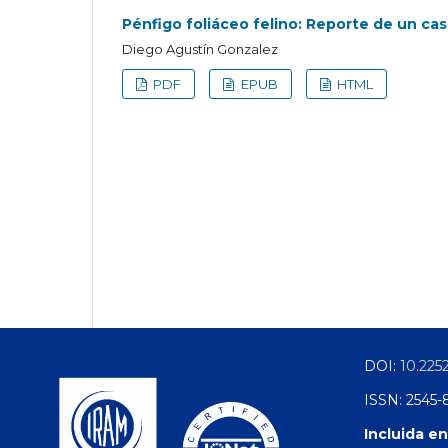
Pénfigo foliáceo felino: Reporte de un ca
Diego Agustín Gonzalez
PDF
EPUB
HTML
DOI:
10.225
ISSN: 2545-
Incluida en