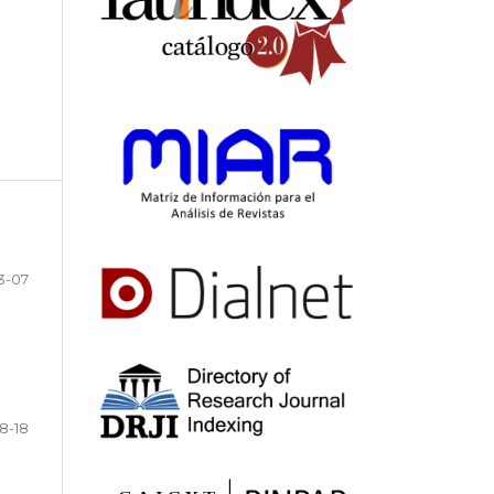
3-07
8-18