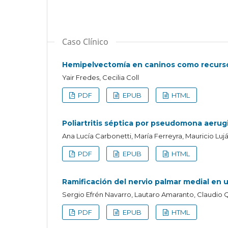
Caso Clínico
Hemipelvectomía en caninos como recurso 
Yair Fredes, Cecilia Coll
PDF
EPUB
HTML
Poliartritis séptica por pseudomona aerugi
Ana Lucía Carbonetti, María Ferreyra, Mauricio Luj
PDF
EPUB
HTML
Ramificación del nervio palmar medial en 
Sergio Efrén Navarro, Lautaro Amaranto, Claudio 
PDF
EPUB
HTML