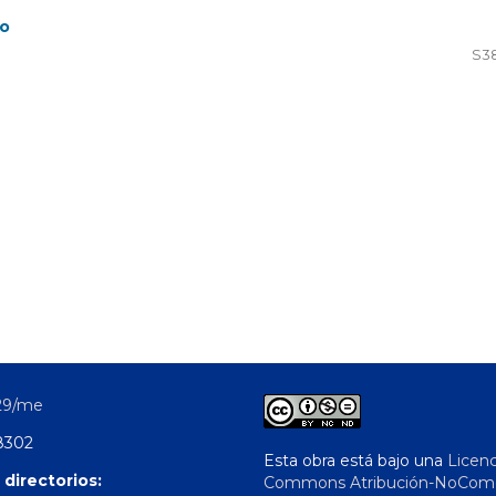
so
S3
29/me
8302
Esta obra está bajo una
Licenc
 directorios:
Commons Atribución-NoComer