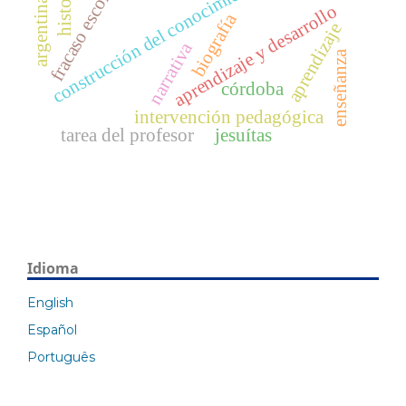
construcción del conocimiento
fracaso escolar
historia
argentina
aprendizaje y desarrollo
biografía
aprendizaje
narrativa
enseñanza
córdoba
intervención pedagógica
tarea del profesor
jesuítas
Idioma
English
Español
Português