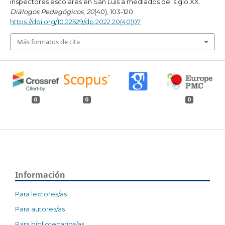
inspectores escolares en San Luis a mediados del siglo XX.
Diálogos Pedagógicos
,
20
(40), 103-120.
https://doi.org/10.22529/dp.2022.20(40)07
Más formatos de cita
0
0
0
Información
Para lectores/as
Para autores/as
Para bibliotecarios/as