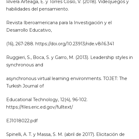
Rivera Arteaga, E. y Torres Cosío, V. (2018). Videojuegos y
habilidades del pensamiento.
Revista Iberoamericana para la Investigación y el
Desarrollo Educativo,
(16), 267-288. https://doi.org/10.23913/ride.v8i16.341
Ruggieri, S., Boca, S. y Garro, M. (2013). Leadership styles in
synchronous and
asynchronous virtual learning environments. TOJET: The
Turkish Journal of
Educational Technology, 12(4), 96-102.
https://files.eric.ed.gov/fulltext/
EJ1018022.pdf
Spinelli, A. T. y Massa, S. M. (abril de 2017). Elicitación de