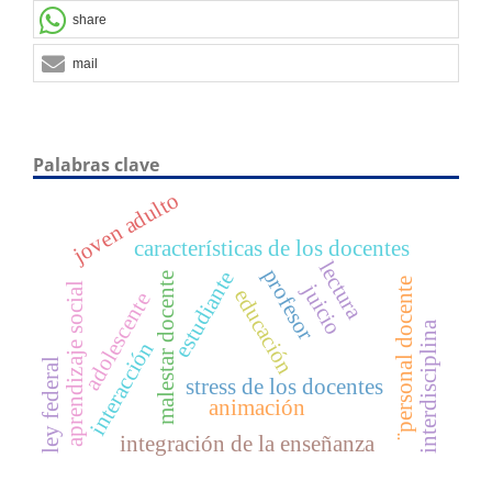
share
mail
Palabras clave
joven adulto
características de los docentes
lectura
profesor
estudiante
malestar docente
¨personal docente
juicio
aprendizaje social
educación
adolescente
interdisciplina
interacción
ley federal
stress de los docentes
animación
integración de la enseñanza