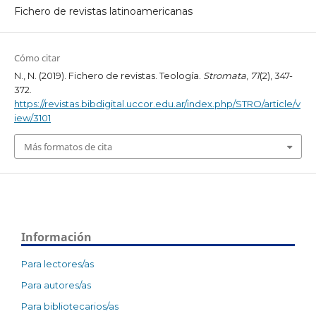
Fichero de revistas latinoamericanas
Cómo citar
N., N. (2019). Fichero de revistas. Teología.
Stromata
,
71
(2), 347-
372.
https://revistas.bibdigital.uccor.edu.ar/index.php/STRO/article/v
iew/3101
Más formatos de cita
Información
Para lectores/as
Para autores/as
Para bibliotecarios/as