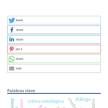
tweet
share
share
pin it
share
mail
Palabras clave
diálogo
crítica ontológica