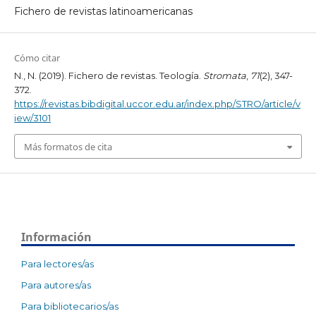
Fichero de revistas latinoamericanas
Cómo citar
N., N. (2019). Fichero de revistas. Teología.
Stromata
,
71
(2), 347-
372.
https://revistas.bibdigital.uccor.edu.ar/index.php/STRO/article/v
iew/3101
Más formatos de cita
Información
Para lectores/as
Para autores/as
Para bibliotecarios/as