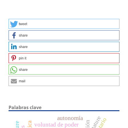
tweet
share
share
pin it
share
mail
Palabras clave
autonomía
nature
voluntad de poder