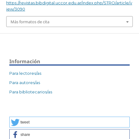
https://revistas.bibdigital.uccor.edu.ar/index.php/STRO/article/v
iew/3090
Más formatos de cita
Información
Para lectores/as
Para autores/as
Para bibliotecarios/as
tweet
share