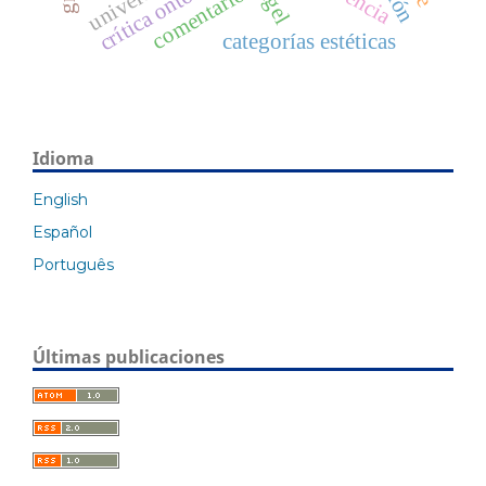
crítica ontológica
hegel
comentario
categorías estéticas
Idioma
English
Español
Português
Últimas publicaciones