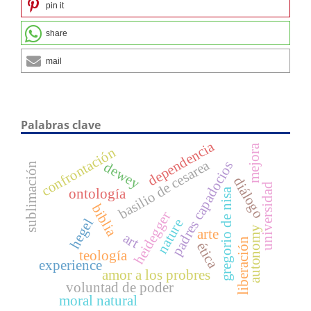
pin it
share
mail
Palabras clave
dependencia
mejora
confrontación
basilio de cesarea
padres capadocios
dewey
sublimación
diálogo
universidad
ontología
gregorio de nisa
biblia
heidegger
hegel
nature
autonomy
arte
art
liberación
ética
teología
experience
amor a los probres
voluntad de poder
moral natural