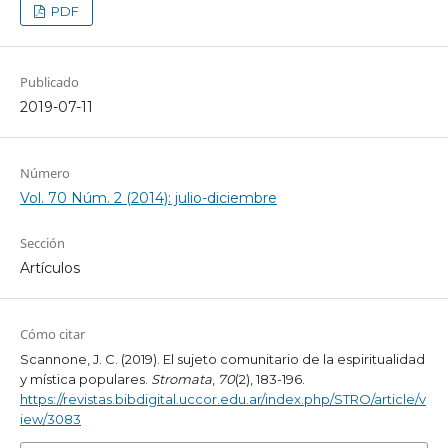
PDF
Publicado
2019-07-11
Número
Vol. 70 Núm. 2 (2014): julio-diciembre
Sección
Artículos
Cómo citar
Scannone, J. C. (2019). El sujeto comunitario de la espiritualidad
y mística populares.
Stromata
,
70
(2), 183-196.
https://revistas.bibdigital.uccor.edu.ar/index.php/STRO/article/v
iew/3083