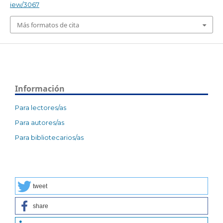
iew/3067
Más formatos de cita
Información
Para lectores/as
Para autores/as
Para bibliotecarios/as
tweet
share