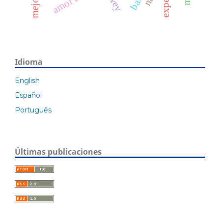
mejora
Idioma
English
Español
Português
Últimas publicaciones