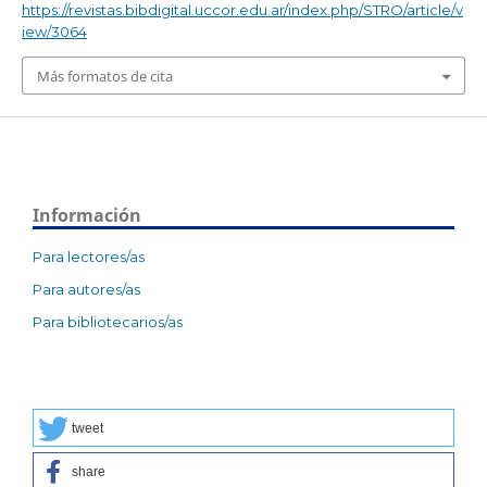
https://revistas.bibdigital.uccor.edu.ar/index.php/STRO/article/v
iew/3064
Más formatos de cita
Información
Para lectores/as
Para autores/as
Para bibliotecarios/as
tweet
share