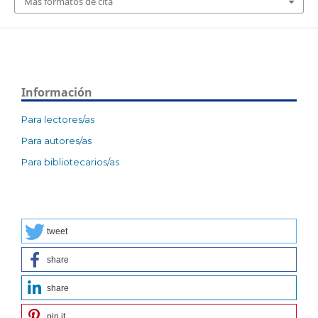
Más formatos de cita
Información
Para lectores/as
Para autores/as
Para bibliotecarios/as
tweet
share
share
pin it