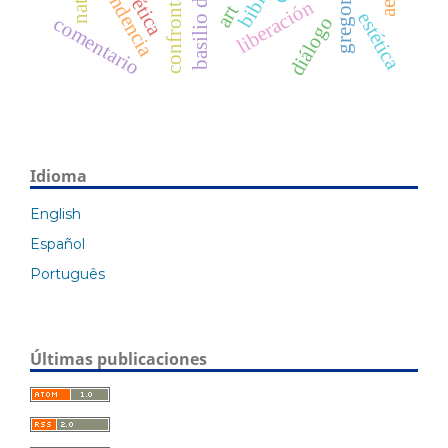
confrontación
dependencia
biblia
ética
liberación
art
estética
diálogo
comentario
Idioma
English
Español
Português
Últimas publicaciones