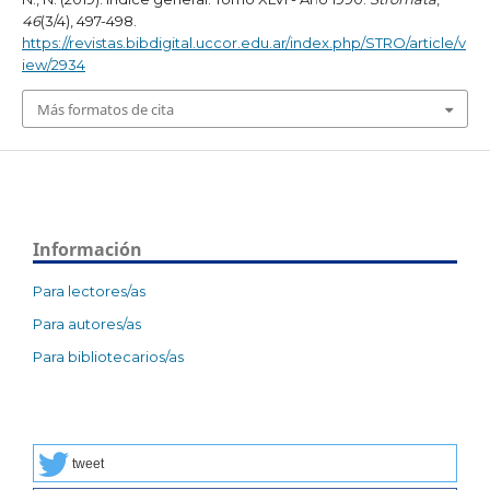
46
(3/4), 497-498.
https://revistas.bibdigital.uccor.edu.ar/index.php/STRO/article/v
iew/2934
Más formatos de cita
Información
Para lectores/as
Para autores/as
Para bibliotecarios/as
tweet