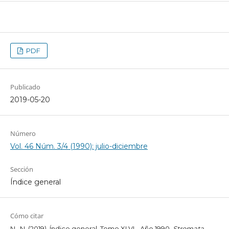
PDF
Publicado
2019-05-20
Número
Vol. 46 Núm. 3/4 (1990): julio-diciembre
Sección
Índice general
Cómo citar
N., N. (2019). Índice general. Tomo XLVI - Año 1990.
Stromata
,