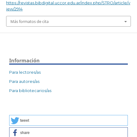
https://revistas.bibdigital.uccor.edu.ar/index.php/STRO/article/v
iew/2914
Más formatos de cita
Información
Para lectores/as
Para autores/as
Para bibliotecarios/as
tweet
share