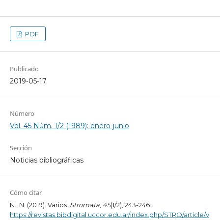
PDF
Publicado
2019-05-17
Número
Vol. 45 Núm. 1/2 (1989): enero-junio
Sección
Noticias bibliográficas
Cómo citar
N., N. (2019). Varios.
Stromata
,
45
(1/2), 243-246.
https://revistas.bibdigital.uccor.edu.ar/index.php/STRO/article/v