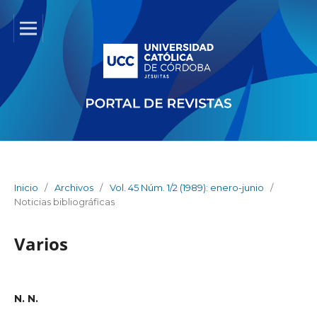
Inicio
/
Archivos
/
Vol. 45 Núm. 1/2 (1989): enero-junio
/
Noticias bibliográficas
Varios
N. N.