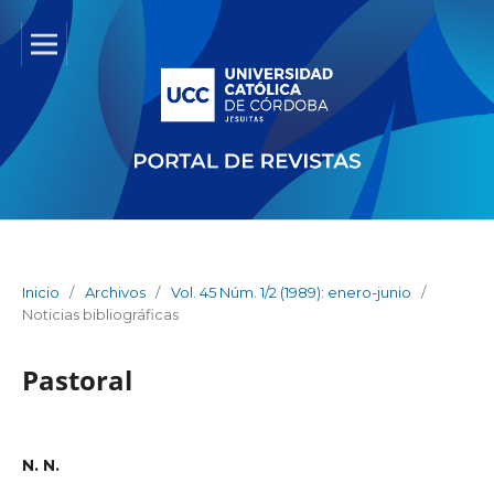
Inicio
/
Archivos
/
Vol. 45 Núm. 1/2 (1989): enero-junio
/
Noticias bibliográficas
Pastoral
N. N.