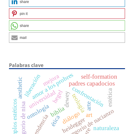
share
pin it
share
mail
Palabras clave
amor a los probres
mejora
liberación
self-formation
aesthetic
padres capadocios
confrontación
estética
universidad
hegel
dewey
teología
ejemplos estéticos
gregorio de nisa
arte
ontología
biblia
gregorio de nacianzo
diálogo
art
dependencia
ética
heidegger
naturaleza