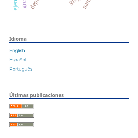
nature
Idioma
English
Español
Português
Últimas publicaciones