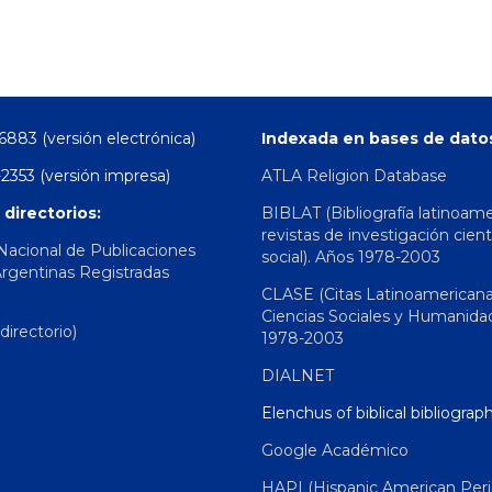
6883 (versión electrónica)
Indexada en bases de dato
2353 (versión impresa)
ATLA Religion Database
 directorios:
BIBLAT (Bibliografía latinoam
revistas de investigación cient
 Nacional de Publicaciones
social). Años 1978-2003
Argentinas Registradas
CLASE (Citas Latinoamerican
Ciencias Sociales y Humanida
irectorio)
1978-2003
DIALNET
Elenchus of biblical bibliograp
Google Académico
HAPI (Hispanic American Peri