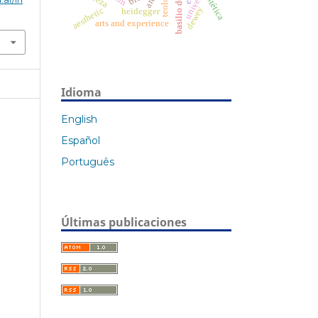
basilio de cesarea
teología
estética
arte
dewey
aesthetic
heidegger
arts and experience
Idioma
English
Español
Português
Últimas publicaciones