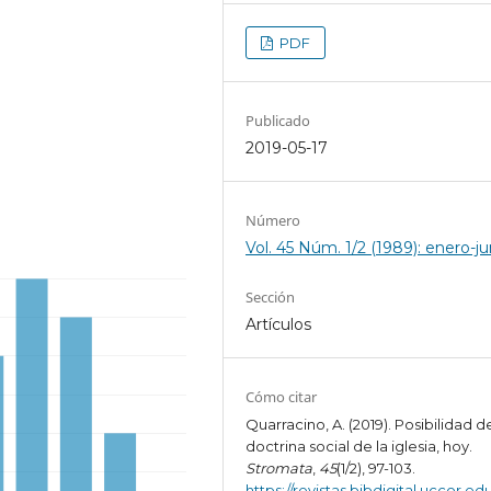
PDF
Publicado
2019-05-17
Número
Vol. 45 Núm. 1/2 (1989): enero-ju
Sección
Artículos
Cómo citar
Quarracino, A. (2019). Posibilidad d
doctrina social de la iglesia, hoy.
Stromata
,
45
(1/2), 97-103.
https://revistas.bibdigital.uccor.edu