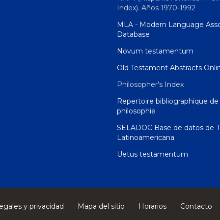
Index). Años 1970-1992
MLA - Modern Language Asso
Database
Novum testamentum
Old Testament Abstracts Onli
Philosopher's Index
Repertoire bibliographique de 
philosophie
SELADOC Base de datos de T
Latinoamericana
Uetus testamentum
egales y privacidad
Mapa del sitio
Horarios
Contacto