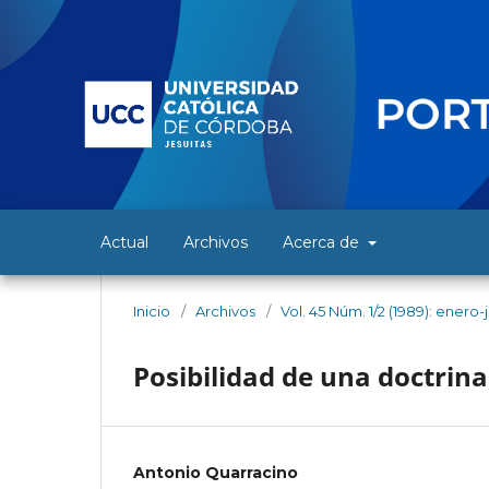
Actual
Archivos
Acerca de
Inicio
/
Archivos
/
Vol. 45 Núm. 1/2 (1989): enero-
Posibilidad de una doctrina 
Antonio Quarracino