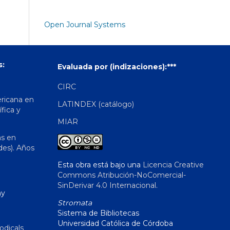
Open Journal Systems
s:
Evaluada por (indizaciones):***
CIRC
ericana en
LATINDEX (catálogo)
ífica y
MIAR
as en
des). Años
Esta obra está bajo una
Licencia Creative
Commons Atribución-NoComercial-
SinDerivar 4.0 Internacional
.
hy
Stromata
Sistema de Bibliotecas
Universidad Católica de Córdoba
odicals