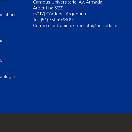
Campus Universitario. Av. Armada
Argentina 3555
(5017) Córdoba, Argentina
ciation
Tel. (54) 351 4938091
Correo electrónico:
stromata@ucc.edu.ar
ne
la
eología