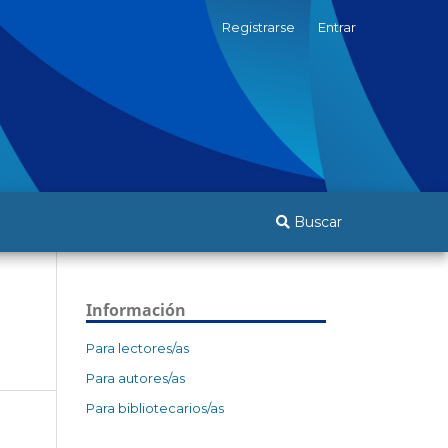
Registrarse
Entrar
Buscar
Información
Para lectores/as
Para autores/as
Para bibliotecarios/as