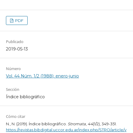
PDF
Publicado
2019-05-13
Número
Vol. 44 Núm. 1/2 (1988): enero-junio
Sección
Índice bibliográfico
Cómo citar
N., N. (2019). Índice bibliográfico.
Stromata
,
44
(1/2), 349-351.
https://revistas.bibdigital.uccor.edu.ar/index.php/STRO/article/v