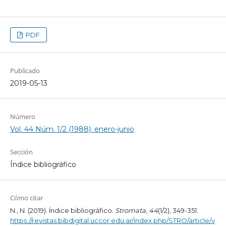
PDF
Publicado
2019-05-13
Número
Vol. 44 Núm. 1/2 (1988): enero-junio
Sección
Índice bibliográfico
Cómo citar
N., N. (2019). Índice bibliográfico.
Stromata
,
44
(1/2), 349-351.
https://revistas.bibdigital.uccor.edu.ar/index.php/STRO/article/v