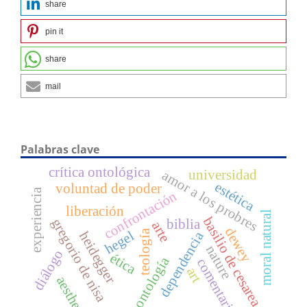
share
pin it
share
mail
Palabras clave
crítica ontológica
universidad
amor a los probres
estética
voluntad de poder
experiencia
confrontación
liberación
moral natural
basilio de cesarea
gregorio de nisa
biblia
arte
dewey
teología
hegel
dependencia
heidegger
nature
diálogo
ética
ontología
comentario
art
aesthetic