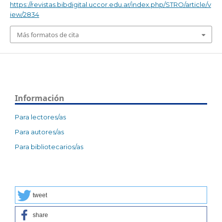
https://revistas.bibdigital.uccor.edu.ar/index.php/STRO/article/v
iew/2834
Más formatos de cita
Información
Para lectores/as
Para autores/as
Para bibliotecarios/as
tweet
share