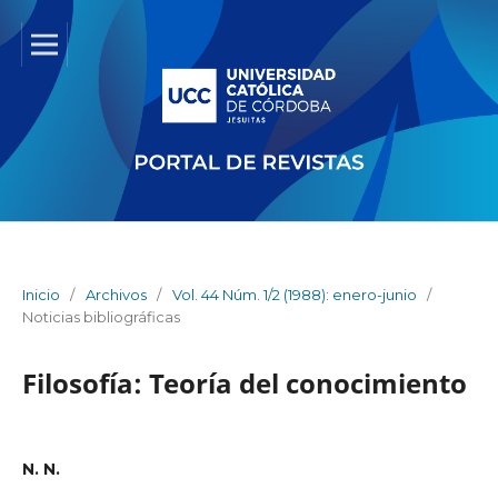
Inicio
/
Archivos
/
Vol. 44 Núm. 1/2 (1988): enero-junio
/
Noticias bibliográficas
Filosofía: Teoría del conocimiento
N. N.