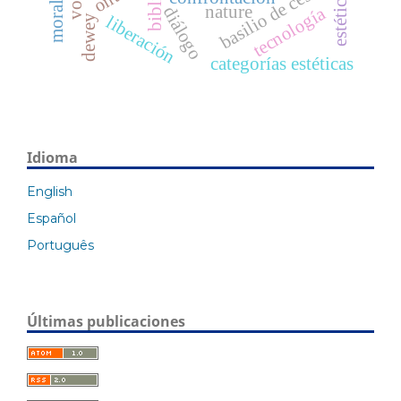
basilio de cesarea
biblia
estética
nature
diálogo
tecnología
liberación
dewey
categorías estéticas
Idioma
English
Español
Português
Últimas publicaciones