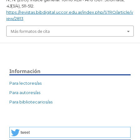
43
(3/4), 511-512.
https://revistas.bibdigital.uccor.edu.ar/index.php/STRO/article/v
iew/2813
Más formatos de cita
Información
Para lectores/as
Para autores/as
Para bibliotecarios/as
tweet