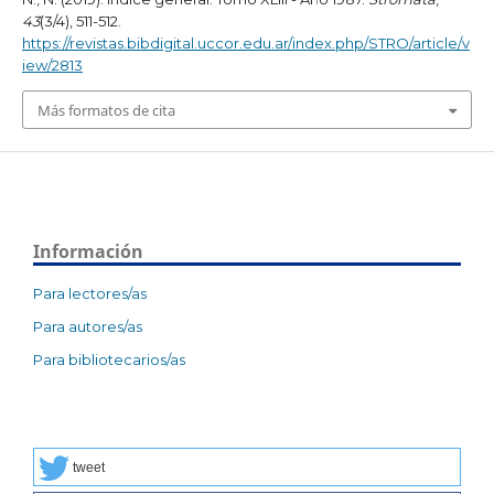
43
(3/4), 511-512.
https://revistas.bibdigital.uccor.edu.ar/index.php/STRO/article/v
iew/2813
Más formatos de cita
Información
Para lectores/as
Para autores/as
Para bibliotecarios/as
tweet