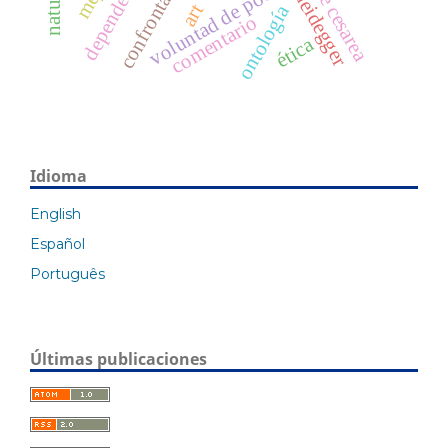
confrontación
dependencia
voluntad de poder
heidegger
art
ontología
comentario
ética
Idioma
English
Español
Português
Últimas publicaciones