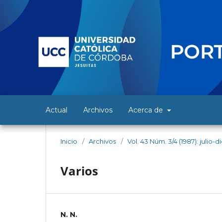
Actual
Archivos
Acerca de
Inicio
/
Archivos
/
Vol. 43 Núm. 3/4 (1987): julio-
Varios
N. N.