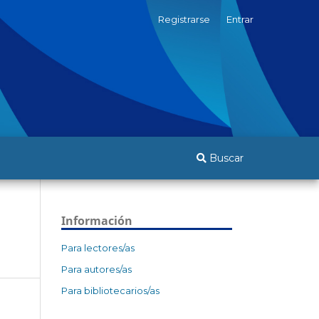
Registrarse
Entrar
Buscar
Información
Para lectores/as
Para autores/as
Para bibliotecarios/as