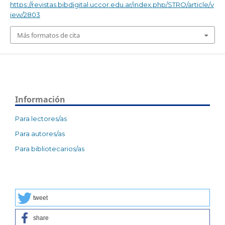
https://revistas.bibdigital.uccor.edu.ar/index.php/STRO/article/v
iew/2803
Más formatos de cita
Información
Para lectores/as
Para autores/as
Para bibliotecarios/as
tweet
share