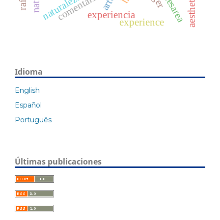
nature
comentario
naturaleza
arte
experiencia
experience
Idioma
English
Español
Português
Últimas publicaciones