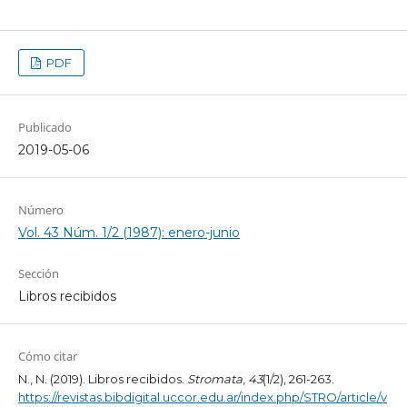
PDF
Publicado
2019-05-06
Número
Vol. 43 Núm. 1/2 (1987): enero-junio
Sección
Libros recibidos
Cómo citar
N., N. (2019). Libros recibidos.
Stromata
,
43
(1/2), 261-263.
https://revistas.bibdigital.uccor.edu.ar/index.php/STRO/article/v