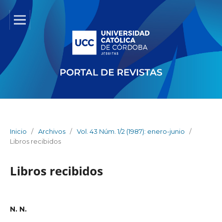
Inicio
/
Archivos
/
Vol. 43 Núm. 1/2 (1987): enero-junio
/
Libros recibidos
Libros recibidos
N. N.