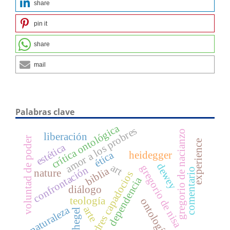
share
pin it
share
mail
Palabras clave
crítica ontológica
amor a los probres
gregorio de nacianzo
liberación
voluntad de poder
experience
estética
ética
heidegger
dewey
art
gregorio de nisa
confrontación
biblia
comentario
nature
padres capadocios
dependencia
diálogo
teología
ontología
naturaleza
arte
hegel