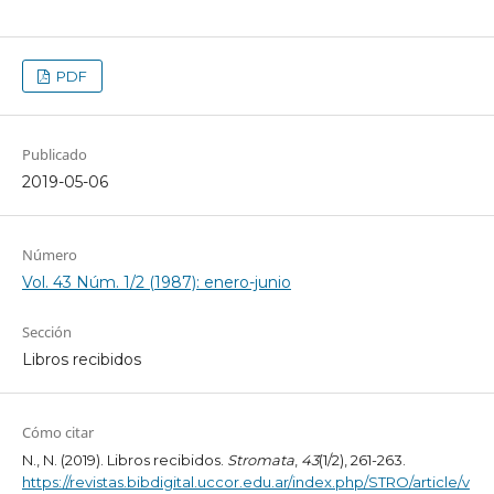
PDF
Publicado
2019-05-06
Número
Vol. 43 Núm. 1/2 (1987): enero-junio
Sección
Libros recibidos
Cómo citar
N., N. (2019). Libros recibidos.
Stromata
,
43
(1/2), 261-263.
https://revistas.bibdigital.uccor.edu.ar/index.php/STRO/article/v