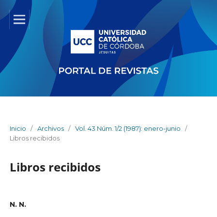
Inicio
/
Archivos
/
Vol. 43 Núm. 1/2 (1987): enero-junio
/
Libros recibidos
Libros recibidos
N. N.