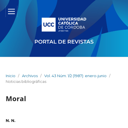
Inicio
/
Archivos
/
Vol. 43 Núm. 1/2 (1987): enero-junio
/
Noticias bibliográficas
Moral
N. N.