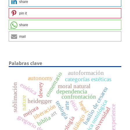
share
pin it
share
mail
Palabras clave
autoformación
comentario
autonomy
categorías estéticas
estética
dewey
sublimación
moral natural
basilio de cesarea
dependencia
confrontación
nature
heidegger
crítica ontológica
ética
teología
hegel
arte
liberación
experience
mejora
universidad
art
diálogo
gregorio de nisa
biblia
ontología