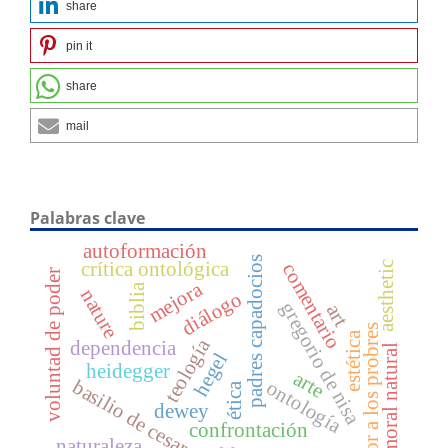
share
pin it
share
mail
Palabras clave
autoformación
padres capadocios
crítica ontológica
aesthetic
comentario
voluntad de poder
mejora
biblia
nature
diálogo
gregorio de nisa
art
amor a los probres
estética
teología
dependencia
moral natural
hegel
heidegger
arte
basilio de cesarea
ontología
ética
dewey
confrontación
naturaleza