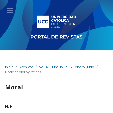
Inicio
/
Archivos
/
Vol. 43 Núm. 1/2 (1987): enero-junio
/
Noticias bibliográficas
Moral
N. N.