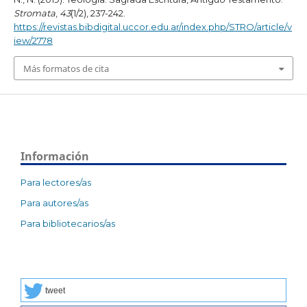
Stromata
,
43
(1/2), 237-242.
https://revistas.bibdigital.uccor.edu.ar/index.php/STRO/article/v
iew/2778
Más formatos de cita
Información
Para lectores/as
Para autores/as
Para bibliotecarios/as
tweet