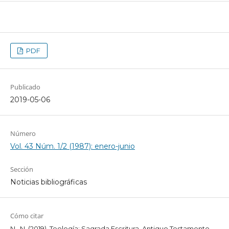
PDF
Publicado
2019-05-06
Número
Vol. 43 Núm. 1/2 (1987): enero-junio
Sección
Noticias bibliográficas
Cómo citar
N., N. (2019). Teología: Sagrada Escritura, Antiguo Testamento.