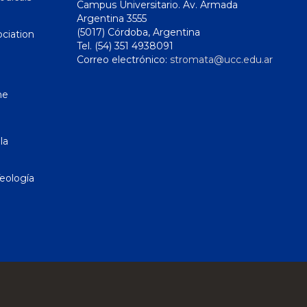
Campus Universitario. Av. Armada
Argentina 3555
(5017) Córdoba, Argentina
ciation
Tel. (54) 351 4938091
Correo electrónico:
stromata@ucc.edu.ar
ne
la
eología