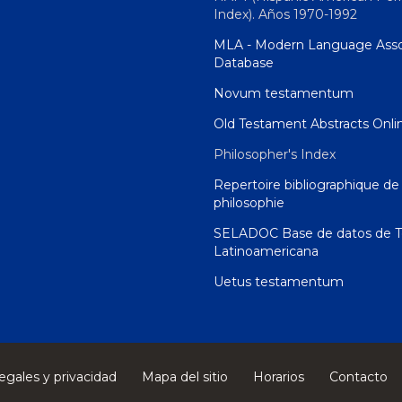
Index). Años 1970-1992
MLA - Modern Language Asso
Database
Novum testamentum
Old Testament Abstracts Onli
Philosopher's Index
Repertoire bibliographique de 
philosophie
SELADOC Base de datos de T
Latinoamericana
Uetus testamentum
egales y privacidad
Mapa del sitio
Horarios
Contacto