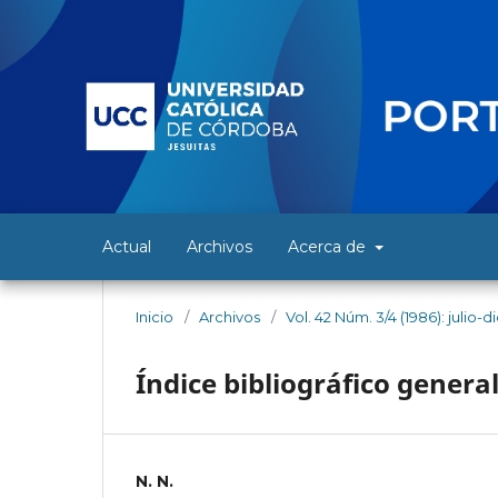
Actual
Archivos
Acerca de
Inicio
/
Archivos
/
Vol. 42 Núm. 3/4 (1986): julio-
Índice bibliográfico genera
N. N.