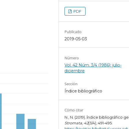
PDF
Publicado
2019-05-03
Número
Vol. 42 Núm. 3/4 (1986): julio-
diciembre
Sección
Índice bibliográfico
Cómo citar
N., N. (2019). Índice bibliográfico ge
Stromata
,
42
(3/4), 491-495.
https://revistas.bibdigital.uccor.edu