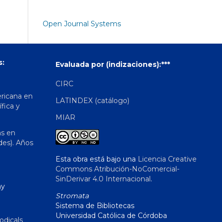
Open Journal Systems
s:
Evaluada por (indizaciones):***
CIRC
ericana en
LATINDEX (catálogo)
ífica y
MIAR
as en
des). Años
Esta obra está bajo una
Licencia Creative
Commons Atribución-NoComercial-
SinDerivar 4.0 Internacional
.
hy
Stromata
Sistema de Bibliotecas
Universidad Católica de Córdoba
odicals