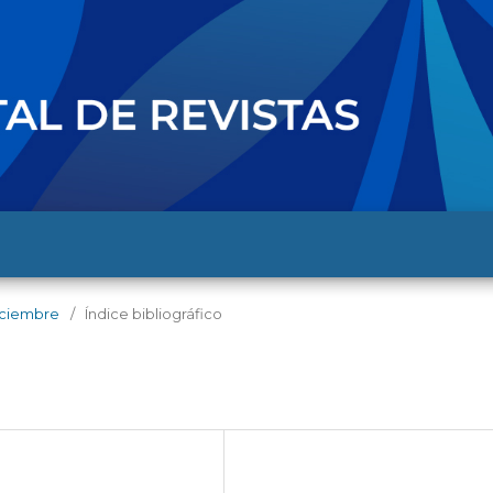
diciembre
/
Índice bibliográfico
l