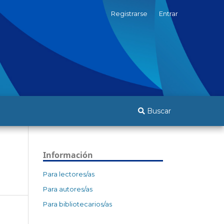
Registrarse
Entrar
Buscar
Información
Para lectores/as
Para autores/as
Para bibliotecarios/as