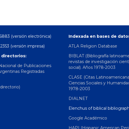
6883 (versión electrónica)
Indexada en bases de dato
2353 (versión impresa)
ATLA Religion Database
 directorios:
BIBLAT (Bibliografía latinoam
revistas de investigación cient
 Nacional de Publicaciones
social). Años 1978-2003
Argentinas Registradas
CLASE (Citas Latinoamerican
Ciencias Sociales y Humanida
irectorio)
1978-2003
DIALNET
Elenchus of biblical bibliograp
Google Académico
HAPI (Hispanic American Peri