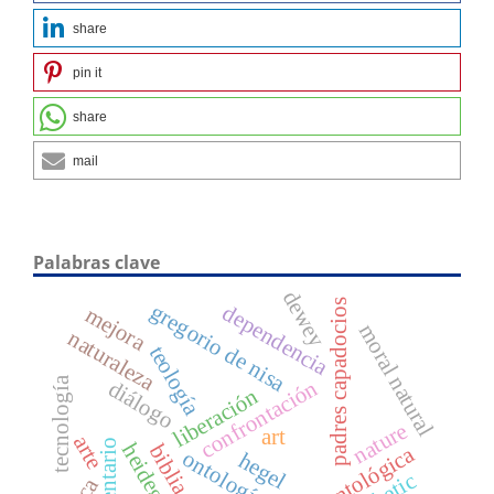
share
pin it
share
mail
Palabras clave
dewey
padres capadocios
gregorio de nisa
dependencia
mejora
moral natural
naturaleza
teología
tecnología
confrontación
diálogo
liberación
nature
art
arte
comentario
heidegger
biblia
crítica ontológica
ontología
hegel