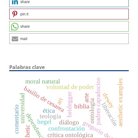
share
pin it
share
mail
Palabras clave
padres capadocios
moral natural
aesthetic examples
voluntad de poder
basilio de cesarea
heidegger
dewey
universidad
arte
art
ontología
liberación
biblia
comentario
ética
dependencia
teología
hegel
diálogo
gregorio de nisa
aesthetic
confrontación
crítica ontológica