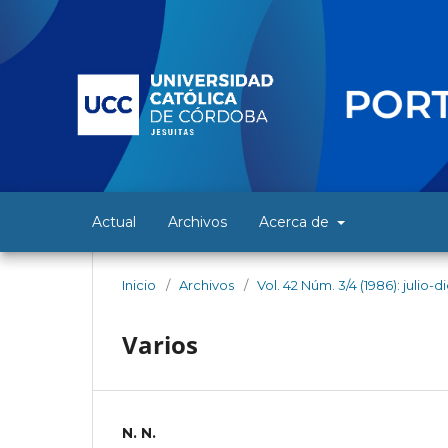
Actual
Archivos
Acerca de
Inicio
/
Archivos
/
Vol. 42 Núm. 3/4 (1986): julio-
Varios
N. N.