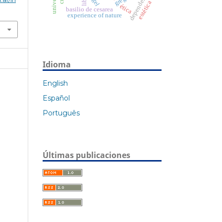
dependencia
estética
ética
basilio de cesarea
experience of nature
Idioma
English
Español
Português
Últimas publicaciones