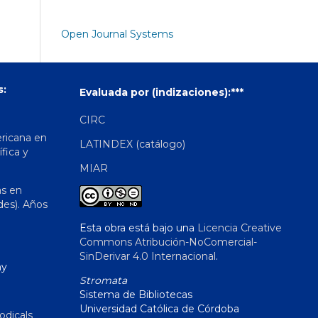
Open Journal Systems
s:
Evaluada por (indizaciones):***
CIRC
ericana en
LATINDEX (catálogo)
ífica y
MIAR
as en
des). Años
Esta obra está bajo una
Licencia Creative
Commons Atribución-NoComercial-
SinDerivar 4.0 Internacional
.
hy
Stromata
Sistema de Bibliotecas
Universidad Católica de Córdoba
odicals