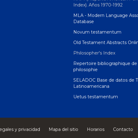
Index). Años 1970-1992
MLA - Modern Language Asso
Database
Novum testamentum
Old Testament Abstracts Onli
Philosopher's Index
Repertoire bibliographique de 
philosophie
SELADOC Base de datos de T
Latinoamericana
Uetus testamentum
egales y privacidad
Mapa del sitio
Horarios
Contacto