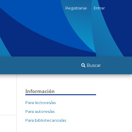
Registrarse
Entrar
Buscar
Información
Para lectores/as
Para autores/as
Para bibliotecarios/as