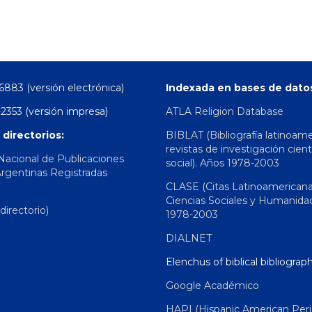
6883 (versión electrónica)
Indexada en bases de dato
2353 (versión impresa)
ATLA Religion Database
 directorios:
BIBLAT (Bibliografía latinoam
revistas de investigación cient
 Nacional de Publicaciones
social). Años 1978-2003
Argentinas Registradas
CLASE (Citas Latinoamerican
Ciencias Sociales y Humanida
irectorio)
1978-2003
DIALNET
Elenchus of biblical bibliograp
Google Académico
HAPI (Hispanic American Peri