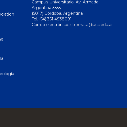
Campus Universitario. Av. Armada
Argentina 3555
(5017) Córdoba, Argentina
ciation
Tel. (54) 351 4938091
Correo electrónico:
stromata@ucc.edu.ar
ne
la
eología