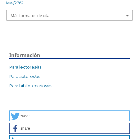
iew/2762
Más formatos de cita
Información
Para lectores/as
Para autores/as
Para bibliotecarios/as
tweet
share