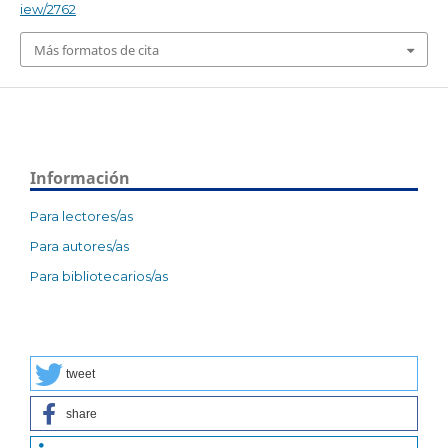
iew/2762
Más formatos de cita
Información
Para lectores/as
Para autores/as
Para bibliotecarios/as
tweet
share