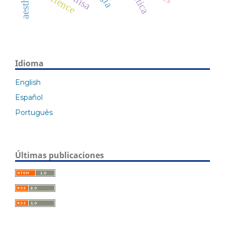
aesthetic
Idioma
English
Español
Português
Últimas publicaciones