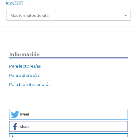
iew/2762
Más formatos de cita
Información
Para lectores/as
Para autores/as
Para bibliotecarios/as
tweet
share