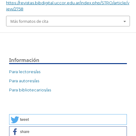
https://revistas.bibdigital.uccor.edu.ar/index.php/STRO/article/v
iew/2758
Más formatos de cita
Información
Para lectores/as
Para autores/as
Para bibliotecarios/as
tweet
share