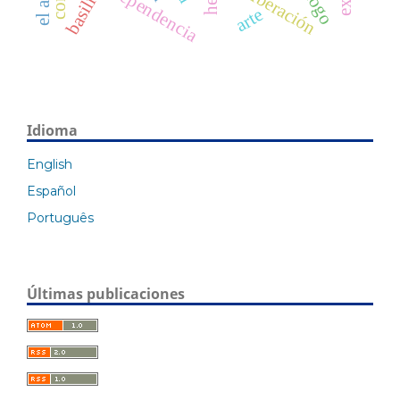
dependencia
liberación
arte
Idioma
English
Español
Português
Últimas publicaciones