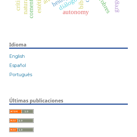
naturaleza
comentario
biblia
estética
diálogo
art
autonomy
Idioma
English
Español
Português
Últimas publicaciones