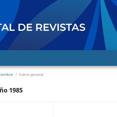
diciembre
/
Índice general
Año 1985