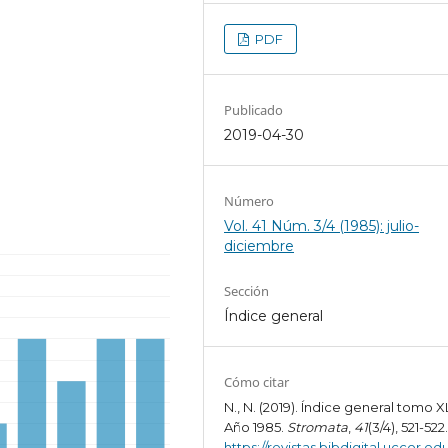
PDF
Publicado
2019-04-30
Número
Vol. 41 Núm. 3/4 (1985): julio-
diciembre
Sección
Índice general
Cómo citar
N., N. (2019). Índice general tomo XL
Año 1985.
Stromata
,
41
(3/4), 521-522
https://revistas.bibdigital.uccor.edu