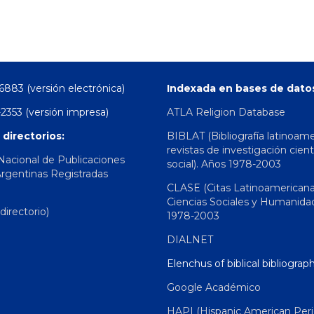
6883 (versión electrónica)
Indexada en bases de dato
2353 (versión impresa)
ATLA Religion Database
 directorios:
BIBLAT (Bibliografía latinoam
revistas de investigación cient
 Nacional de Publicaciones
social). Años 1978-2003
Argentinas Registradas
CLASE (Citas Latinoamerican
Ciencias Sociales y Humanida
irectorio)
1978-2003
DIALNET
Elenchus of biblical bibliograp
Google Académico
HAPI (Hispanic American Peri