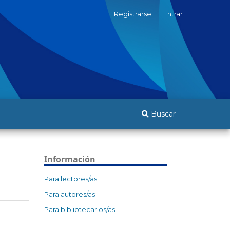
Registrarse
Entrar
Buscar
Información
Para lectores/as
Para autores/as
Para bibliotecarios/as