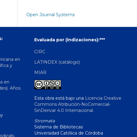
Open Journal Systems
s:
Evaluada por (indizaciones):***
CIRC
ericana en
LATINDEX (catálogo)
ífica y
MIAR
as en
des). Años
Esta obra está bajo una
Licencia Creative
Commons Atribución-NoComercial-
SinDerivar 4.0 Internacional
.
hy
Stromata
Sistema de Bibliotecas
Universidad Católica de Córdoba
odicals