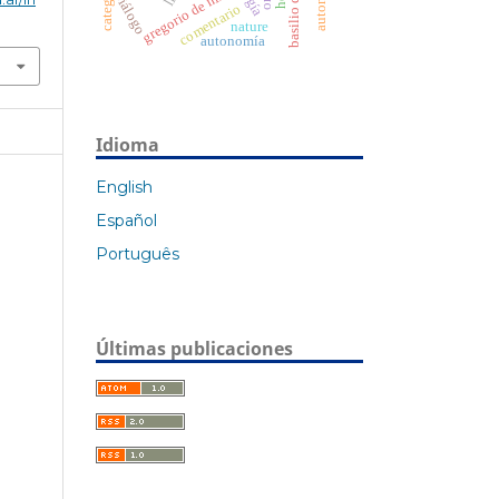
autonomy
gregorio de nisa
diálogo
comentario
nature
autonomía
Idioma
English
Español
Português
Últimas publicaciones