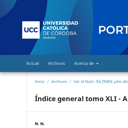
Actual
Archivos
Acerca de
Inicio
/
Archivos
/
Vol. 41 Núm. 3/4 (1985): julio-
Índice general tomo XLI - 
N. N.