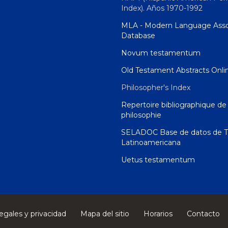
Index). Años 1970-1992
MLA - Modern Language Asso
Database
Novum testamentum
Old Testament Abstracts Onli
Philosopher's Index
Repertoire bibliographique de 
philosophie
SELADOC Base de datos de T
Latinoamericana
Uetus testamentum
egales y privacidad
Mapa del sitio
Horarios
Contacto