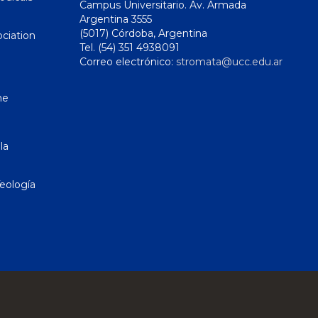
Campus Universitario. Av. Armada
Argentina 3555
(5017) Córdoba, Argentina
ciation
Tel. (54) 351 4938091
Correo electrónico:
stromata@ucc.edu.ar
ne
la
eología