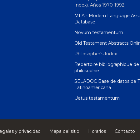
Index). Años 1970-1992
MLA - Modern Language Asso
Database
Novum testamentum
Old Testament Abstracts Onli
Philosopher's Index
Repertoire bibliographique de 
philosophie
SELADOC Base de datos de T
Latinoamericana
Uetus testamentum
egales y privacidad
Mapa del sitio
Horarios
Contacto