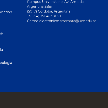
Campus Universitario. Av. Armada
Argentina 3555
(5017) Córdoba, Argentina
ciation
Tel. (54) 351 4938091
Correo electrónico:
stromata@ucc.edu.ar
ne
la
eología