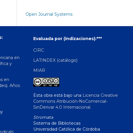
Open Journal Systems
s:
Evaluada por (indizaciones):***
CIRC
ericana en
LATINDEX (catálogo)
ífica y
MIAR
as en
des). Años
Esta obra está bajo una
Licencia Creative
Commons Atribución-NoComercial-
SinDerivar 4.0 Internacional
.
hy
Stromata
Sistema de Bibliotecas
Universidad Católica de Córdoba
odicals