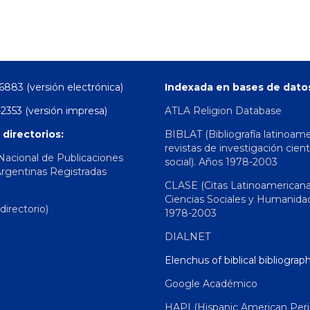
6883 (versión electrónica)
Indexada en bases de dato
2353 (versión impresa)
ATLA Religion Database
 directorios:
BIBLAT (Bibliografía latinoam
revistas de investigación cient
 Nacional de Publicaciones
social). Años 1978-2003
Argentinas Registradas
CLASE (Citas Latinoamerican
Ciencias Sociales y Humanida
irectorio)
1978-2003
DIALNET
Elenchus of biblical bibliograp
Google Académico
HAPI (Hispanic American Peri