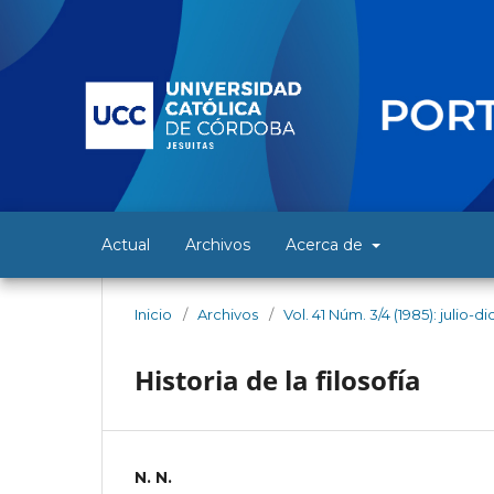
Actual
Archivos
Acerca de
Inicio
/
Archivos
/
Vol. 41 Núm. 3/4 (1985): julio-
Historia de la filosofía
N. N.