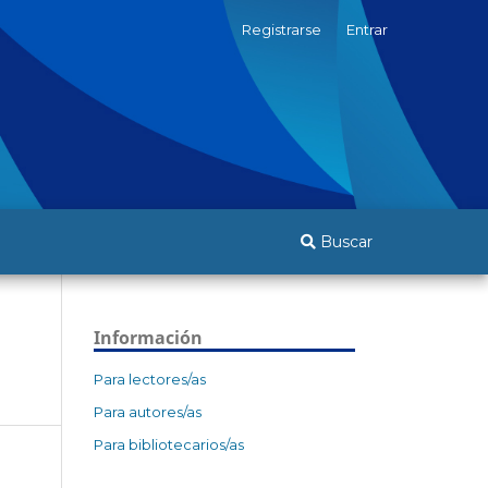
Registrarse
Entrar
Buscar
Información
Para lectores/as
Para autores/as
Para bibliotecarios/as