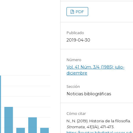
PDF
Publicado
2019-04-30
Número
Vol. 41 Núm. 3/4 (1985): julio-
diciembre
Sección
Noticias bibliográficas
Cómo citar
N., N. (2019). Historia de la filosofía.
Stromata
,
41
(3/4), 471-473.
https://revistas.bibdigital.uccor.edu