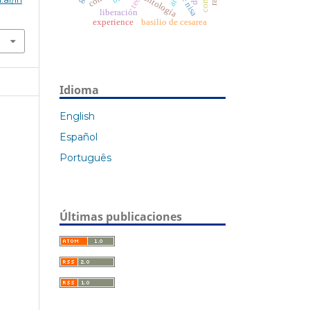
ontología
art
liberación
experience
basilio de cesarea
Idioma
English
Español
Português
Últimas publicaciones