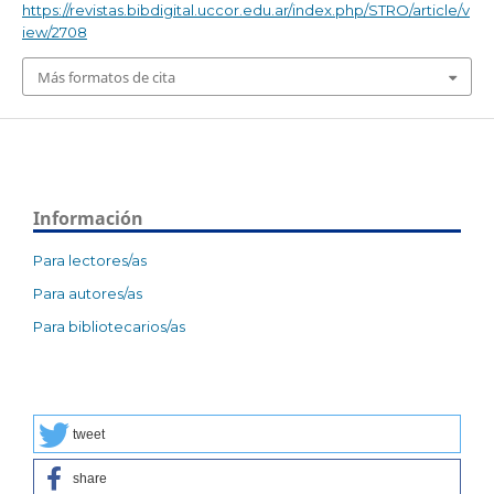
https://revistas.bibdigital.uccor.edu.ar/index.php/STRO/article/v
iew/2708
Más formatos de cita
Información
Para lectores/as
Para autores/as
Para bibliotecarios/as
tweet
share