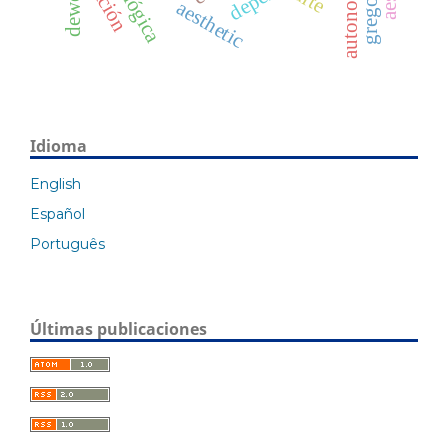
autonomy
dewey
aesthetic
Idioma
English
Español
Português
Últimas publicaciones