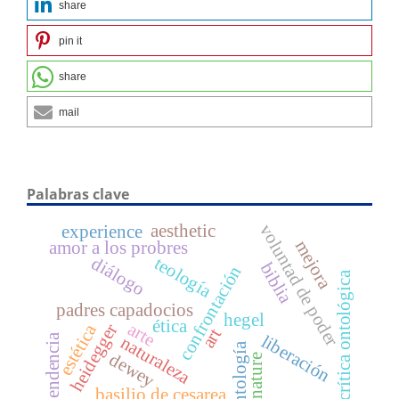
share
pin it
share
mail
Palabras clave
aesthetic
voluntad de poder
experience
mejora
amor a los probres
diálogo
teología
biblia
confrontación
crítica ontológica
padres capadocios
hegel
ética
arte
estética
heidegger
art
dependencia
liberación
naturaleza
ontología
dewey
nature
basilio de cesarea