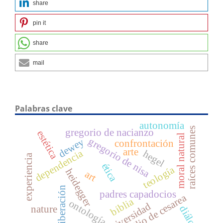
share
pin it
share
mail
Palabras clave
autonomía
raíces comunes
gregorio de nacianzo
estética
moral natural
gregorio de nisa
dewey
confrontación
arte
dependencia
hegel
experiencia
ética
teología
heidegger
art
liberación
padres capadocios
basilio de cesarea
biblia
ontología
universidad
nature
diálogo