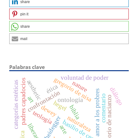
share
pin it
share
mail
Palabras clave
voluntad de poder
gregorio de nisa
padres capadocios
aesthetic
nature
categorías estéticas
ética
diálogo
amor a los probres
confrontación
comentario
gregorio de nacianzo
art
ontología
hegel
dewey
biblia
teología
naturaleza
heidegger
basilio de cesarea
liberación
arte