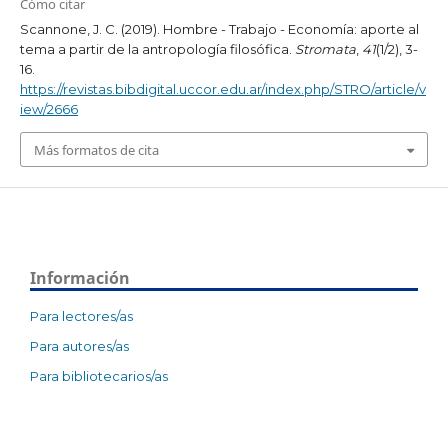
Cómo citar
Scannone, J. C. (2019). Hombre - Trabajo - Economía: aporte al
tema a partir de la antropología filosófica.
Stromata
,
41
(1/2), 3-
16.
https://revistas.bibdigital.uccor.edu.ar/index.php/STRO/article/v
iew/2666
Más formatos de cita
Información
Para lectores/as
Para autores/as
Para bibliotecarios/as