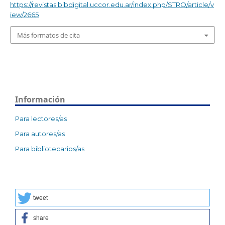
https://revistas.bibdigital.uccor.edu.ar/index.php/STRO/article/v
iew/2665
Más formatos de cita
Información
Para lectores/as
Para autores/as
Para bibliotecarios/as
tweet
share