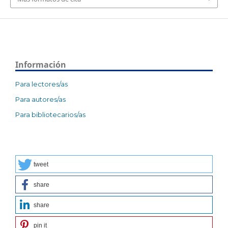
Información
Para lectores/as
Para autores/as
Para bibliotecarios/as
tweet
share
share
pin it