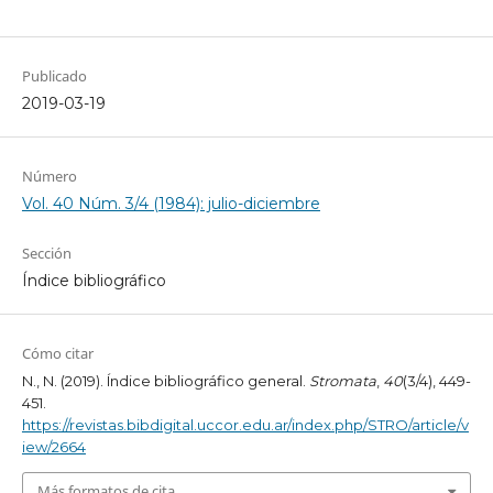
Publicado
2019-03-19
Número
Vol. 40 Núm. 3/4 (1984): julio-diciembre
Sección
Índice bibliográfico
Cómo citar
N., N. (2019). Índice bibliográfico general.
Stromata
,
40
(3/4), 449-
451.
https://revistas.bibdigital.uccor.edu.ar/index.php/STRO/article/v
iew/2664
Más formatos de cita