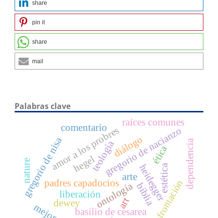
share
pin it
share
mail
Palabras clave
raíces comunes
comentario
amor a los probres
gregorio de nacianzo
diálogo
gregorio de nisa
dependencia
teología
ética
hegel
nature
heidegger
estética
arte
padres capadocios
confrontación
ontología
biblia
liberación
art
dewey
mejora
basilio de cesarea