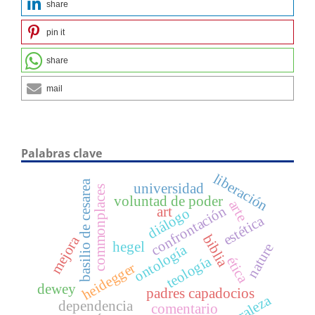
share
pin it
share
mail
Palabras clave
liberación
basilio de cesarea
universidad
commonplaces
voluntad de poder
arte
confrontación
art
diálogo
estética
biblia
mejora
hegel
nature
ontología
teología
ética
heidegger
dewey
padres capadocios
naturaleza
dependencia
comentario