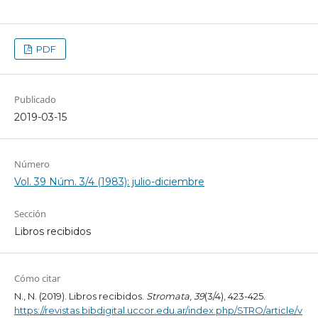
PDF
Publicado
2019-03-15
Número
Vol. 39 Núm. 3/4 (1983): julio-diciembre
Sección
Libros recibidos
Cómo citar
N., N. (2019). Libros recibidos.
Stromata
,
39
(3/4), 423-425.
https://revistas.bibdigital.uccor.edu.ar/index.php/STRO/article/v