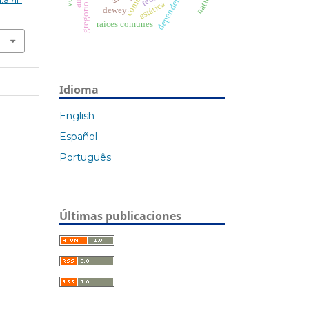
gregorio de nisa
dependencia
nature
estética
dewey
raíces comunes
Idioma
English
Español
Português
Últimas publicaciones