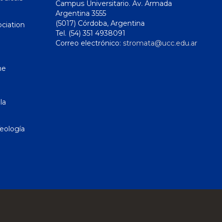
Campus Universitario. Av. Armada
Argentina 3555
(5017) Córdoba, Argentina
ciation
Tel. (54) 351 4938091
Correo electrónico:
stromata@ucc.edu.ar
ne
la
eología