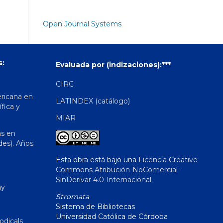
Open Journal Systems
s:
Evaluada por (indizaciones):***
CIRC
ericana en
LATINDEX (catálogo)
ífica y
MIAR
as en
des). Años
Esta obra está bajo una
Licencia Creative
Commons Atribución-NoComercial-
SinDerivar 4.0 Internacional
.
hy
Stromata
Sistema de Bibliotecas
Universidad Católica de Córdoba
odicals