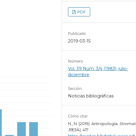
PDF
Publicado
2019-03-15
Número
Vol. 39 Núm. 3/4 (1983): julio-
diciembre
Sección
Noticias bibliográficas
Cómo citar
N., N. (2019). Antropología.
Stromat
39
(3/4), 417.
https://revistas.bibdigital.uccor.edu