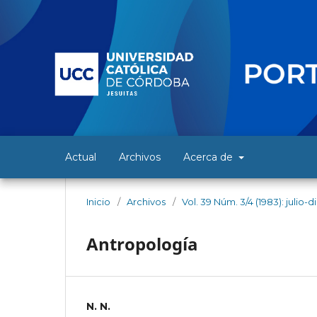
Actual
Archivos
Acerca de
Inicio
/
Archivos
/
Vol. 39 Núm. 3/4 (1983): julio-
Antropología
N. N.