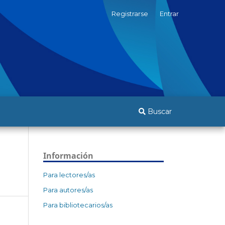
Registrarse
Entrar
Buscar
Información
Para lectores/as
Para autores/as
Para bibliotecarios/as