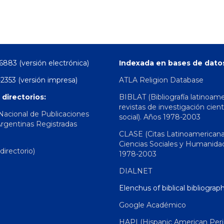
6883 (versión electrónica)
Indexada en bases de dato
2353 (versión impresa)
ATLA Religion Database
 directorios:
BIBLAT (Bibliografía latinoam
revistas de investigación cient
 Nacional de Publicaciones
social). Años 1978-2003
Argentinas Registradas
CLASE (Citas Latinoamerican
Ciencias Sociales y Humanida
irectorio)
1978-2003
DIALNET
Elenchus of biblical bibliograp
Google Académico
HAPI (Hispanic American Peri