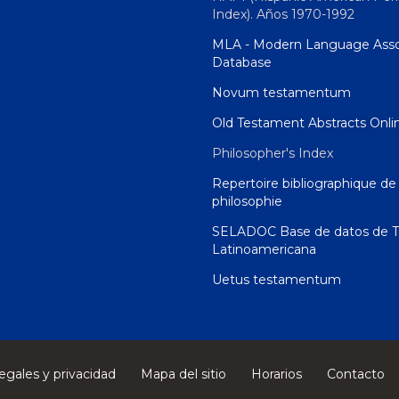
Index). Años 1970-1992
MLA - Modern Language Asso
Database
Novum testamentum
Old Testament Abstracts Onli
Philosopher's Index
Repertoire bibliographique de 
philosophie
SELADOC Base de datos de T
Latinoamericana
Uetus testamentum
egales y privacidad
Mapa del sitio
Horarios
Contacto