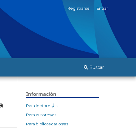
Registrarse
Entrar
Buscar
Información
a
Para lectores/as
Para autores/as
Para bibliotecarios/as