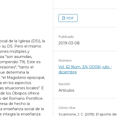
PDF
Publicado
al de la Iglesia (DSI), la
2019-03-08
de su DS. Pero el mismo
ones múltiples y
sia "son asumidas,
Número
(Compendio 79). Este es
Vol. 62 Núm. 3/4 (2006): julio -
siones", "tanto el
diciembre
"que determina la
 "el Magisterio episcopal,
za en los aspectos
Sección
as situaciones locales". E
Artículos
de los Obispos ofrece
io del Romano Pontífice.
resa de hecho la
Cómo citar
la enseñanza social de la
 e integra la enseñanza
Scannone, J. C. (2019). El aporte de