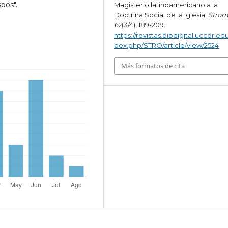
spos".
Magisterio latinoamericano a la
Doctrina Social de la Iglesia.
Strom
62
(3/4), 189-209.
https://revistas.bibdigital.uccor.edu
dex.php/STRO/article/view/2524
Más formatos de cita