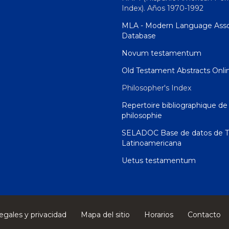
Index). Años 1970-1992
MLA - Modern Language Asso
Database
Novum testamentum
Old Testament Abstracts Onli
Philosopher's Index
Repertoire bibliographique de 
philosophie
SELADOC Base de datos de T
Latinoamericana
Uetus testamentum
egales y privacidad
Mapa del sitio
Horarios
Contacto