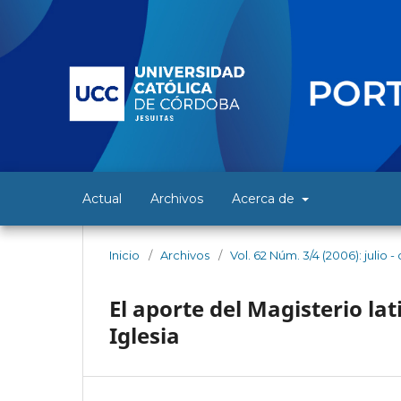
Actual
Archivos
Acerca de
Inicio
/
Archivos
/
Vol. 62 Núm. 3/4 (2006): julio 
El aporte del Magisterio la
Iglesia