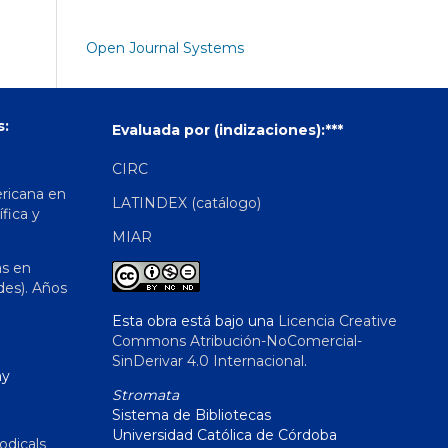
Open Journal Systems
s:
Evaluada por (indizaciones):***
CIRC
ericana en
LATINDEX (catálogo)
ífica y
MIAR
as en
des). Años
Esta obra está bajo una
Licencia Creative
Commons Atribución-NoComercial-
SinDerivar 4.0 Internacional
.
hy
Stromata
Sistema de Bibliotecas
Universidad Católica de Córdoba
odicals