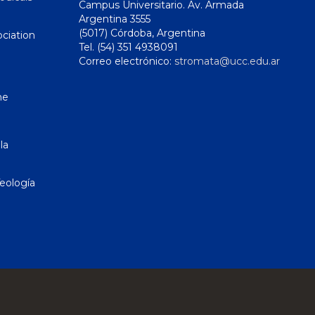
Campus Universitario. Av. Armada
Argentina 3555
(5017) Córdoba, Argentina
ciation
Tel. (54) 351 4938091
Correo electrónico:
stromata@ucc.edu.ar
ne
la
eología