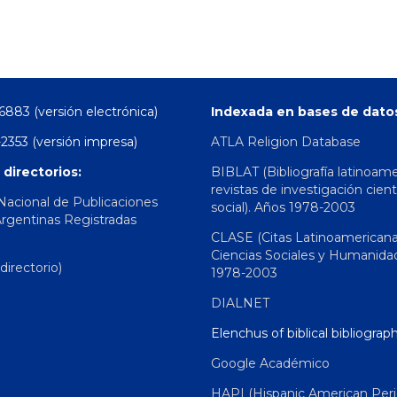
6883 (versión electrónica)
Indexada en bases de dato
2353 (versión impresa)
ATLA Religion Database
 directorios:
BIBLAT (Bibliografía latinoam
revistas de investigación cient
 Nacional de Publicaciones
social). Años 1978-2003
Argentinas Registradas
CLASE (Citas Latinoamerican
Ciencias Sociales y Humanida
irectorio)
1978-2003
DIALNET
Elenchus of biblical bibliograp
Google Académico
HAPI (Hispanic American Peri